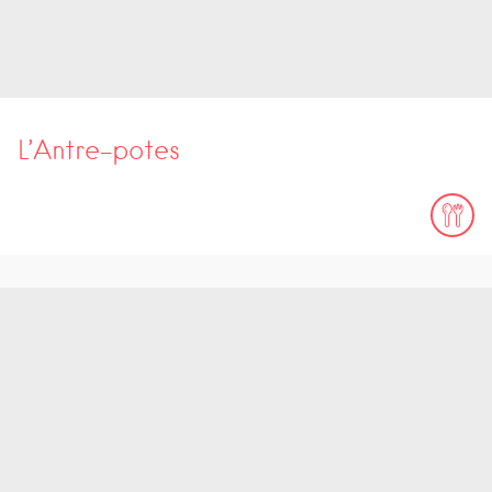
L’Antre-potes