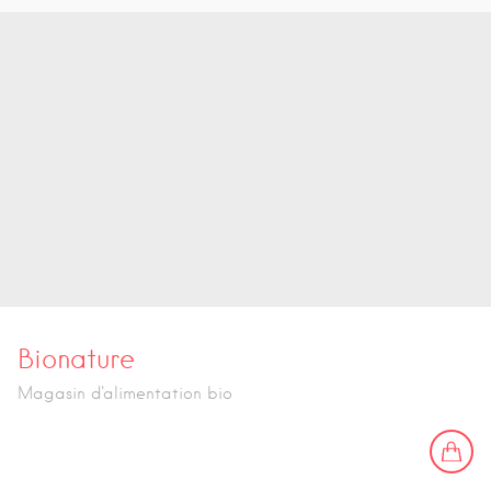
Bionature
Magasin d'alimentation bio