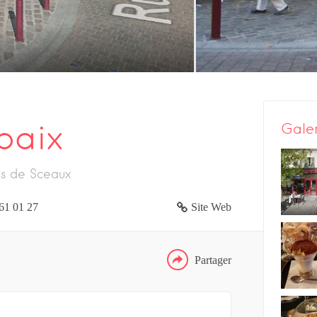
paix
Gale
FACEBOOK
es de Sceaux
TWITTER
61 01 27
Site Web
GOOGLE
Partager