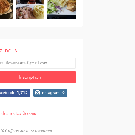
z-nous
acebook
1,712
Instagram
0
 des restos Scéens :
10 € offerts sur votre restaurant