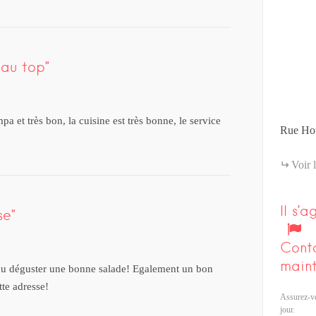
 au top
mpa et très bon, la cuisine est très bonne, le service
Rue Ho
Voir l
Il s’
se
Cont
maint
 ou déguster une bonne salade! Egalement un bon
te adresse!
Assurez-vo
jour.