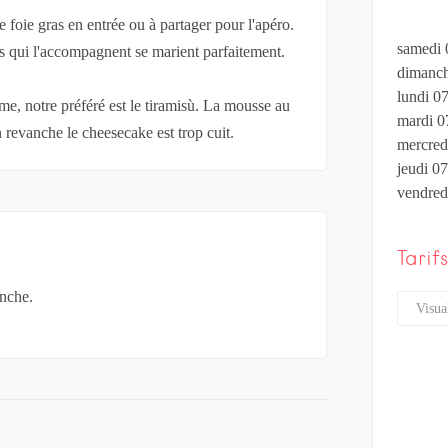
oie gras en entrée ou à partager pour l'apéro.
samedi 
sés qui l'accompagnent se marient parfaitement.
dimanch
lundi 0
ême, notre préféré est le tiramisù. La mousse au
mardi 0
n revanche le cheesecake est trop cuit.
mercred
jeudi 0
vendred
Tarif
anche.
Visual