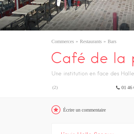
Commerces
Restaurants
Bars
Café de la 
Une institution en face des Hall
(
2
)
01 46 
Écrire un commentaire