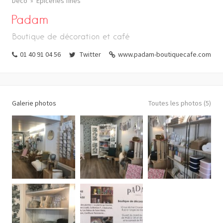
Déco
Epiceries fines
Padam
Boutique de décoration et café
01 40 91 04 56
Twitter
www.padam-boutiquecafe.com
Galerie photos
Toutes les photos (5)
FACEBOOK