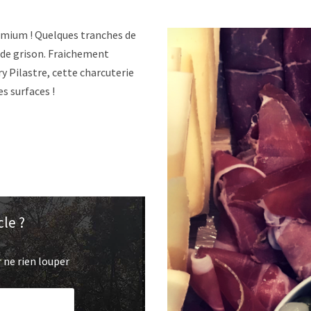
emium ! Quelques tranches de
 de grison. Fraichement
y Pilastre, cette charcuterie
es surfaces !
cle ?
 ne rien louper