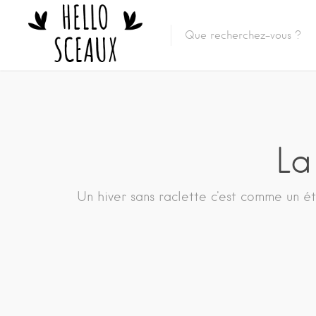
La
Un hiver sans raclette c'est comme un été