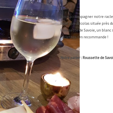
Pour accompagner notre raclett
boutique NIcolas située près 
Roussette de Savoie, un blanc se
raclettes. On recommande !
Notre panier : Roussette de Savo